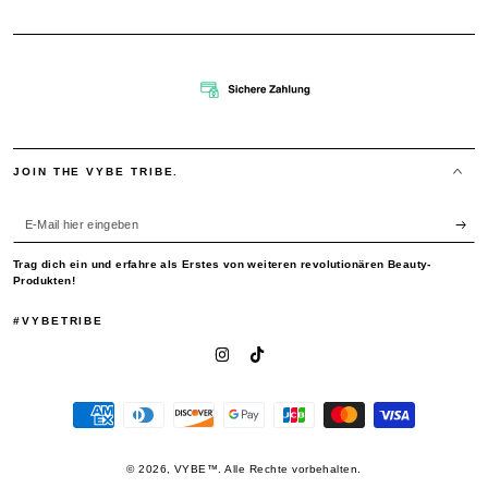
JOIN THE VYBE TRIBE.
E-
Mail
Trag dich ein und erfahre als Erstes von weiteren revolutionären Beauty-
hier
Produkten!
eingeben
#VYBETRIBE
Instagram
TikTok
Zahlungsmöglichkeiten
© 2026,
VYBE™
. Alle Rechte vorbehalten.